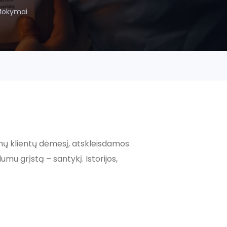
okymai
samų klientų dėmesį, atskleisdamos
lumu grįstą – santykį. Istorijos,