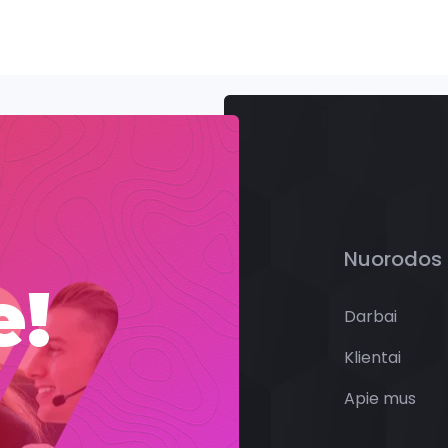
Nuorodos
e!
Darbai
Klientai
Apie mus