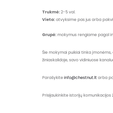
Trukmė:
2-5 val.
Vieta:
atvyksime pas jus arba pakvi
Grupė:
mokymus rengiame pagal in
Šie mokymai puikiai tinka įmonėms, o
žiniaskalidoje, savo vidiniuose kanal
Parašykite
info@chestnut.lt
arba pa
Prisijaukinkite istorijų komunikacijos