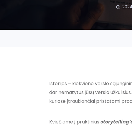
202
Istorijos – kiekvieno verslo sąjungi
dar nematytus jūsų verslo užkulisius. I
kuriose įtraukiančiai pristatomi pro
Kviečiame į praktinius
storytelling’