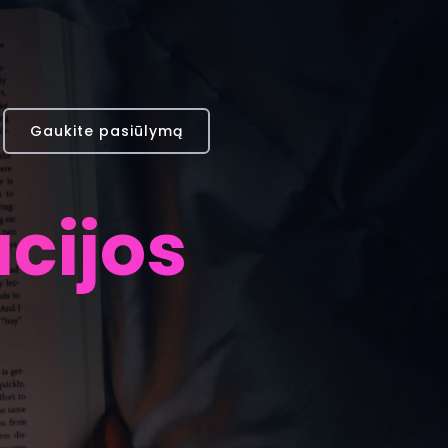
Gaukite pasiūlymą
acijos