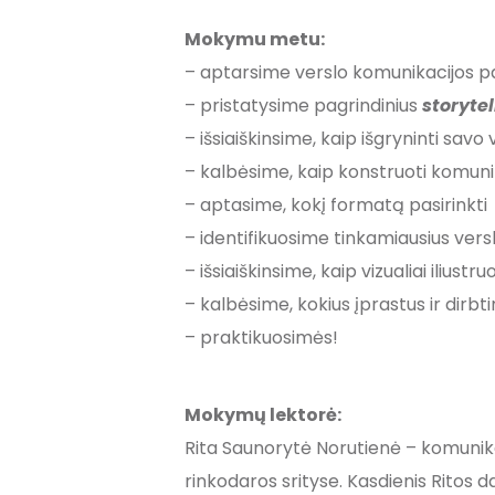
Mokymu metu:
– aptarsime verslo komunikacijos p
– pristatysime pagrindinius
storyte
– išsiaiškinsime, kaip išgryninti sav
– kalbėsime, kaip konstruoti komunik
– aptasime, kokį formatą pasirinkti
– identifikuosime tinkamiausius ver
– išsiaiškinsime, kaip vizualiai iliustru
– kalbėsime, kokius įprastus ir dirbti
– praktikuosimės!
Mokymų lektorė:
Rita Saunorytė Norutienė – komunikac
rinkodaros srityse. Kasdienis Ritos 