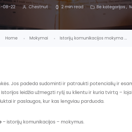
4-08-22
Chestnut
2 min read
Be kategorijos
M
Home
Mokymai
Istorijų komunikacijos mokyma ...
ninkės. Jos padeda sudominti ir patraukti potencialių ir e
storijos leidžia užmegzti ryšį su klientu ir kuria tvirtą – loja
duktai ir paslaugos, kur kas lengviau parduoda.
o
– istorijų komunikacijos – mokymus.