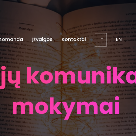
Komanda
Įžvalgos
Kontaktai
EN
LT
ijų komunik
mokymai