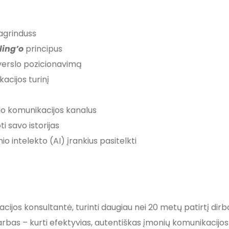
agrinduss
lling’o
principus
o verslo pozicionavimą
acijos turinį
slo komunikacijos kanalus
oti savo istorijas
nio intelekto (AI) įrankius pasitelkti
ijos konsultantė, turinti daugiau nei 20 metų patirtį dirba
darbas – kurti efektyvias, autentiškas įmonių komunikacijos