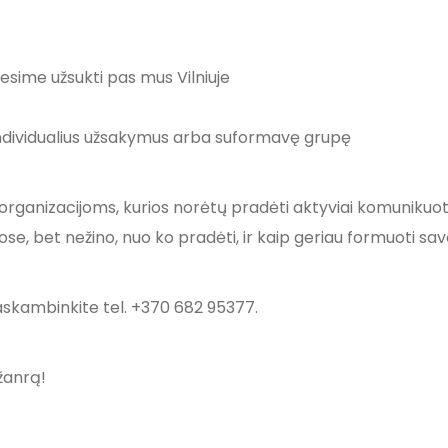
esime užsukti pas mus Vilniuje
dividualius užsakymus arba suformavę grupę
rganizacijoms, kurios norėtų pradėti aktyviai komunikuoti 
uose, bet nežino, nuo ko pradėti, ir kaip geriau formuoti sav
skambinkite tel. +370 682 95377.
 žanrą!