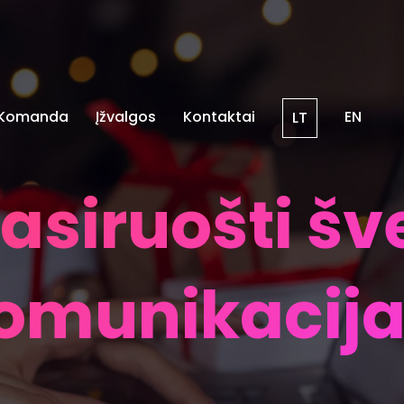
Komanda
Įžvalgos
Kontaktai
EN
LT
asiruošti šv
omunikacija