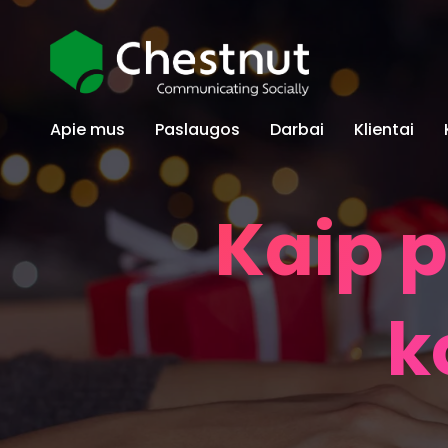
Apie mus
Paslaugos
Darbai
Klientai
Kaip p
k