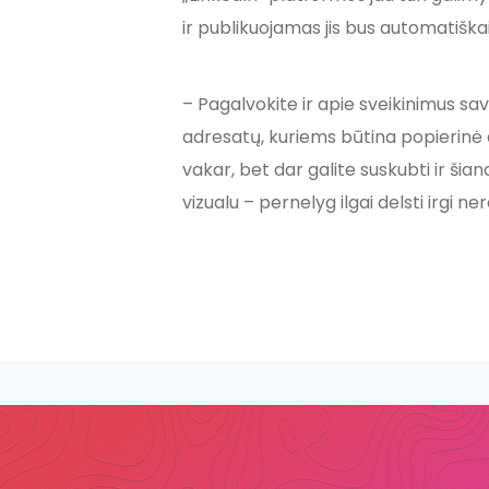
ir publikuojamas jis bus automatiškai
– Pagalvokite ir apie sveikinimus sav
adresatų, kuriems būtina popierinė a
vakar, bet dar galite suskubti ir šian
vizualu – pernelyg ilgai delsti irgi