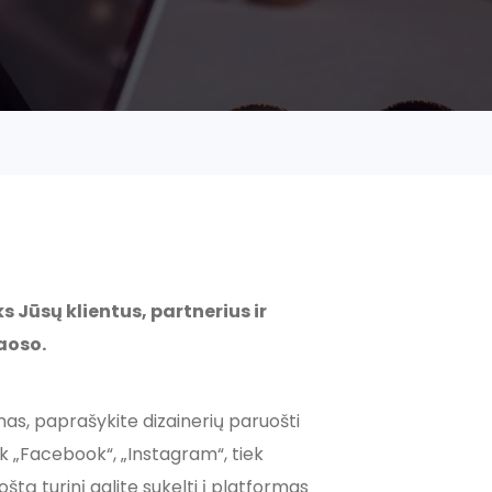
s Jūsų klientus, partnerius ir
aoso.
emas, paprašykite dizainerių paruošti
ek „Facebook“, „Instagram“, tiek
štą turinį galite sukelti į platformas