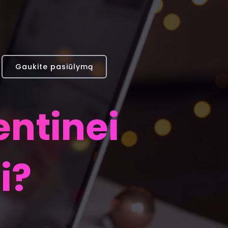
Gaukite pasiūlymą
entinei
i?