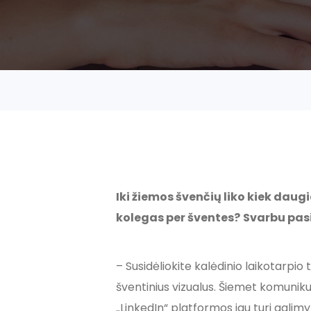
Iki žiemos švenčių liko kiek daug
kolegas per šventes?
Svarbu pasi
– Susidėliokite kalėdinio laikotarpio
šventinius vizualus. Šiemet komuniku
„LinkedIn“ platformos jau turi galimy