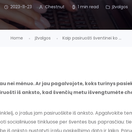
2023-11-23
Chestnut
1 min read
Įžvalgos
Home
Įžvalgos
Kaip pasiruošti šventinei ko ...
iau nei mėnuo. Ar jau pagalvojote, koks turinys pasiek
ruošti iš anksto, kad švenčių metu išvengtumėte ch
 tinklelį, o įrašus jam pasiruoškite iš anksto. Apgalvokite t
oti socialiniuose tinkluose per šventes bus paprasčiau: ti
bę iš anksto nustatyti įrašų paskelbimo datą ir laiką. Paruo