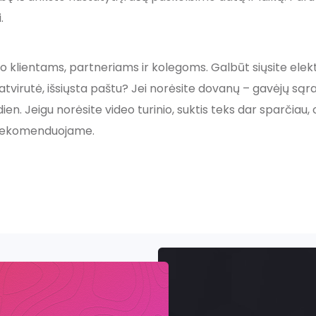
.
o klientams, partneriams ir kolegoms. Galbūt siųsite elektro
tvirutė, išsiųsta paštu? Jei norėsite dovanų – gavėjų sąraš
dien. Jeigu norėsite video turinio, suktis teks dar sparčiau, o
 nerekomenduojame.