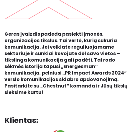
Geras įvaizdis padeda pasiekti įmonės,
organizacijos tikslus. Tai vertė, kurią sukuria
komunikacija. Jei veikiate reguliuojamame
sektoriuje ir sunkiai kovojate dėl savo vietos –
tikslinga komunikacija gali padėti. Tai rodo
sėkmės istorija tapusi „Energesman“
komunikacija, pelniusi
„PR Impact Awards 2024“
verslo komunikacijos sidabro apdovanojimą.
Pasitarkite su „Chestnut“ komanda ir Jūsų tikslų
sieksime kartu!
Klientas: