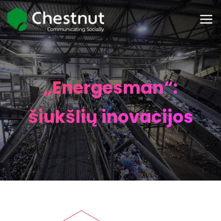
„Energesman“:
šiukšlių inovacijos