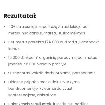
Rezultatai:
40+ straipsnių ir reportažų žiniasklaidoje per
metus, nuolatinis žurnalistų susidomėjimas
Per metus pasiekta 174 000 auditorija „Facebook“
kanale
15 000 „LinkedIn“ organinių parodymų per metus
įmonės ir 6 000 vadovo profilyje
Sustiprintas įvaizdis darbuotojams, partneriams
Didesnis pripažinimas atliekų tvarkymo
bendruomenėje, kvietimai dalyvauti
konferencijose, diskusijose
Palankesnis reguliuotojų ir institucijų požiūris,