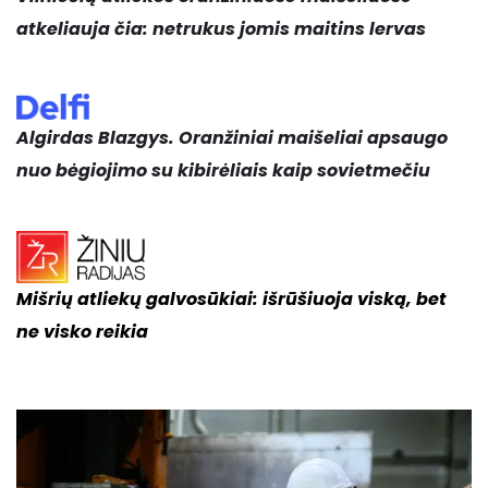
atkeliauja čia: netrukus jomis maitins lervas
Algirdas Blazgys. Oranžiniai maišeliai apsaugo
nuo bėgiojimo su kibirėliais kaip sovietmečiu
Mišrių atliekų galvosūkiai: išrūšiuoja viską, bet
ne visko reikia