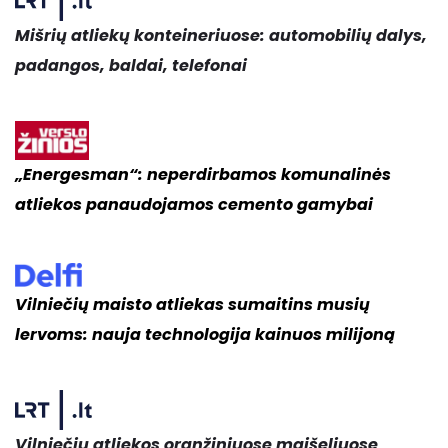
Mišrių atliekų konteineriuose: automobilių dalys,
padangos, baldai, telefonai
„Energesman“: neperdirbamos komunalinės
atliekos panaudojamos cemento gamybai
Vilniečių maisto atliekas sumaitins musių
lervoms: nauja technologija kainuos milijoną
Vilniečių atliekos oranžiniuose maišeliuose