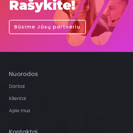
Rašykite!
Būsime Jūsų partneriu
Nuorodos
Darbai
Klientai
Apie mus
Kontaktai