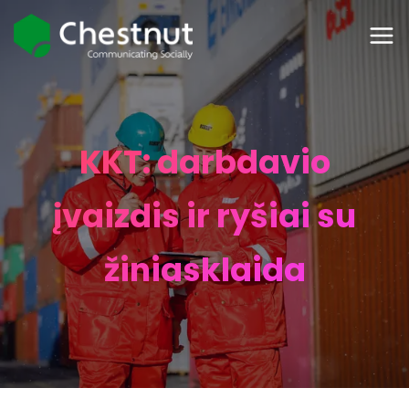
KKT: darbdavio
įvaizdis ir ryšiai su
žiniasklaida