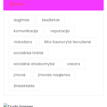
Žymos
augimas
biudžetas
komunikacija
reputacija
rinkodara
Rita Saunorytė Norutienė
socialiniai tinklai
socialinė atsakomybė
vasara
Įmonė
įmonės naujienos
žiniasklaida