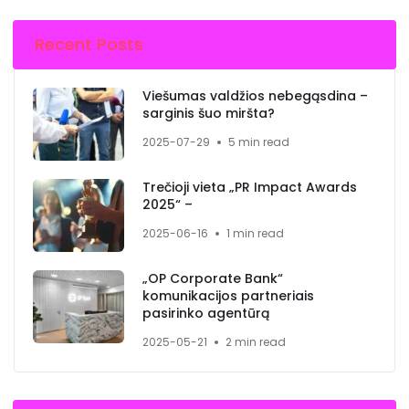
Recent Posts
Viešumas valdžios nebegąsdina –
sarginis šuo miršta?
2025-07-29
5 min read
Trečioji vieta „PR Impact Awards
2025“ –
2025-06-16
1 min read
„OP Corporate Bank“
komunikacijos partneriais
pasirinko agentūrą
2025-05-21
2 min read