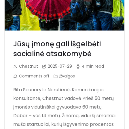
Jūsų įmonę gali išgelbėti
socialinė atsakomybė
Chestnut
2025-07-29
4 min read
Comments off
Įžvalgos
Rita Saunorytė Norutienė, Komunikacijos
konsultantė, Chestnut vadovė Prieš 50 metų
įmonės vidutiniškai gyvuodavo 60 metų.
Dabar – vos 14 metų. Žinoma, vidurkį smarkiai
muša startuoliai, kurių išgyvenimo procentas