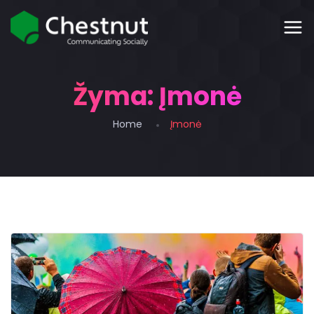
Žyma:
Įmonė
Home
Įmonė