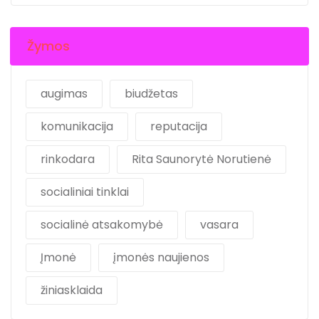
Žymos
augimas
biudžetas
komunikacija
reputacija
rinkodara
Rita Saunorytė Norutienė
socialiniai tinklai
socialinė atsakomybė
vasara
Įmonė
įmonės naujienos
žiniasklaida