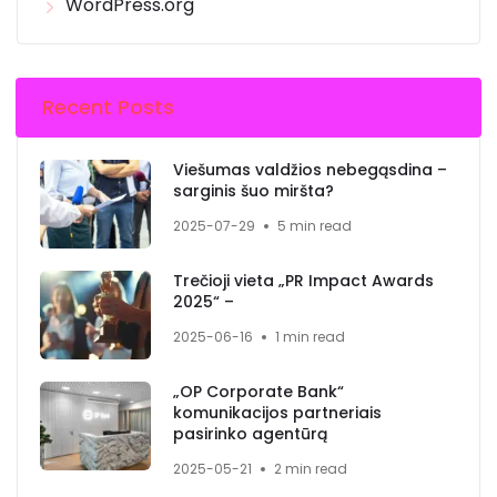
WordPress.org
Recent Posts
Viešumas valdžios nebegąsdina –
sarginis šuo miršta?
2025-07-29
5 min read
Trečioji vieta „PR Impact Awards
2025“ –
2025-06-16
1 min read
„OP Corporate Bank“
komunikacijos partneriais
pasirinko agentūrą
2025-05-21
2 min read