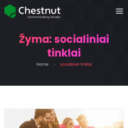
Žyma:
socialiniai
tinklai
Home
socialiniai tinklai