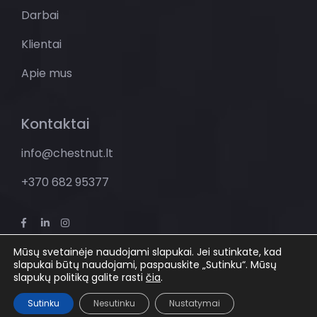
Darbai
Klientai
Apie mus
Kontaktai
info@chestnut.lt
+370 682 95377
Mūsų svetainėje naudojami slapukai. Jei sutinkate, kad
slapukai būtų naudojami, paspauskite „Sutinku“. Mūsų
© Visos teisės saugomos MB Žydintis kaštonas
slapukų politiką galite rasti
čia
.
Sutinku
Nesutinku
Nustatymai