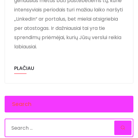
geriausias metas būti pastebėtiems tų, kurie
intensyviais periodais turi mažiau laiko naršyti
„LinkedIn“ ar portalus, bet mielai atsigriebia
per atostogas. Ir dažniausiai tai yra tie
sprendimų priėmėjai, kurių Jūsų verslui reikia
labiausiai.
PLAČIAU
Search