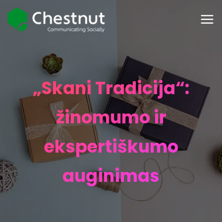
„Skani Tradicija“:
žinomumo ir
ekspertiškumo
auginimas